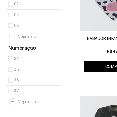
02
04
06
Veja mais
BABADOR INFA
Numeração
R$ 4
34
COMP
35
36
37
Veja mais