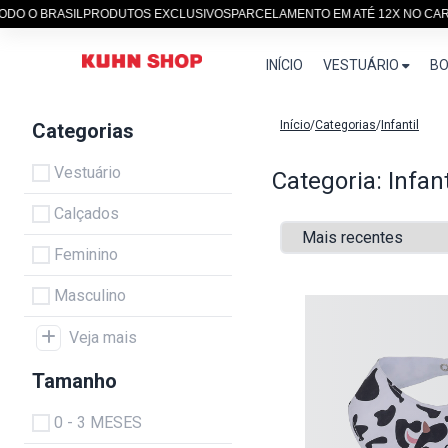
 BRASIL
PRODUTOS EXCLUSIVOS
PARCELAMENTO EM ATÉ 12X NO CARTÃO
S
INÍCIO
VESTUÁRIO
BO
Início
/
Categorias
/
Infantil
Categorias
Vestuário
Categoria: Infant
Calçados
Feminino
Masculino
Veja mais
Tamanho
0 - 3 MESES