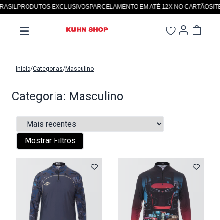
IL
PRODUTOS EXCLUSIVOS
PARCELAMENTO EM ATÉ 12X NO CARTÃO
SITE S
Início
/
Categorias
/
Masculino
Categoria: Masculino
Mostrar Filtros