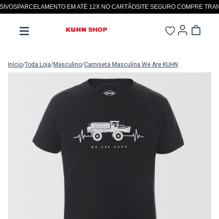
VOS
PARCELAMENTO EM ATÉ 12X NO CARTÃO
SITE SEGURO COMPRE TRANQ
Início
/
Toda Loja
/
Masculino
/
Camiseta Masculina We Are KUHN