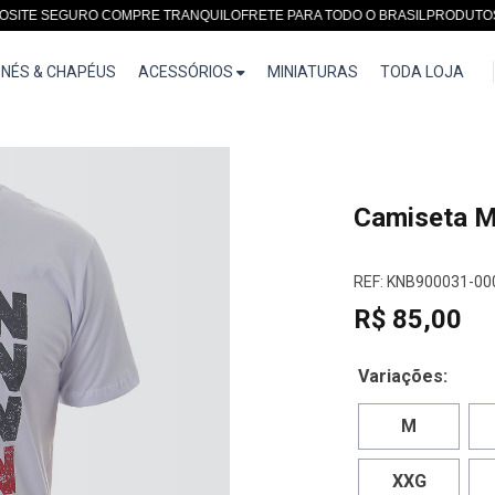
 SEGURO COMPRE TRANQUILO
FRETE PARA TODO O BRASIL
PRODUTOS EXC
NÉS & CHAPÉUS
ACESSÓRIOS
MINIATURAS
TODA LOJA
Camiseta M
REF: KNB900031-00
R$ 85,00
Variações:
M
XXG