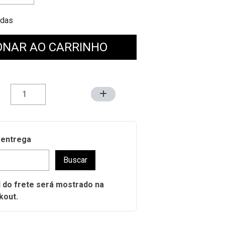
 Medidas
ONAR AO CARRINHO
 entrega
Buscar
al do frete será mostrado na
kout.