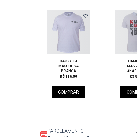
Previous
 XADREZ
CAMISETA
CAMI
SCULINA
MASCULINA
MASC
BRANCA
ANAG
47,00
R$ 116,00
R$ 8
PRAR
COMPRAR
COM
PARCELAMENTO