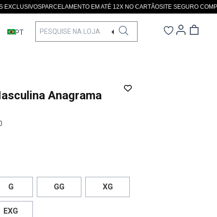
LUSIVOS
PARCELAMENTO EM ATÉ 12X NO CARTÃO
SITE SEGURO COMPRE TR
PT
asculina Anagrama
0
G
GG
XG
EXG