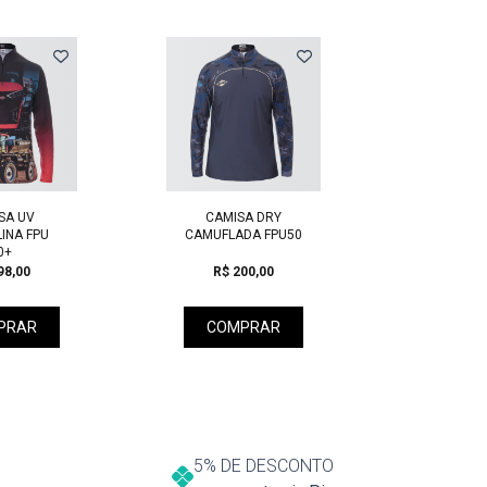
Next
SA UV
CAMISA DRY
CAMI
INA FPU
CAMUFLADA FPU50
MASCUL
0+
ARE 
98,00
R$ 200,00
R$ 8
PRAR
COMPRAR
COM
5% DE DESCONTO