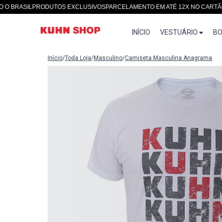
ASIL
PRODUTOS EXCLUSIVOS
PARCELAMENTO EM ATÉ 12X NO CARTÃO
SITE
INÍCIO
VESTUÁRIO
BO
Início
/
Toda Loja
/
Masculino
/
Camiseta Masculina Anagrama