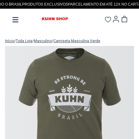
O BRASIL
PRODUTOS EXCLUSIVOS
PARCELAMENTO EM ATÉ 12X NO CARTÃO
Início
/
Toda Loja
/
Masculino
/
Camiseta Masculina Verde