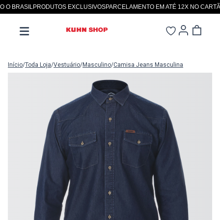
 BRASIL
PRODUTOS EXCLUSIVOS
PARCELAMENTO EM ATÉ 12X NO CARTÃO
S
Início
/
Toda Loja
/
Vestuário
/
Masculino
/
Camisa Jeans Masculina