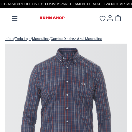
BRASIL
PRODUTOS EXCLUSIVOS
PARCELAMENTO EM ATÉ 12X NO CARTÃO
SI
Início
/
Toda Loja
/
Masculino
/
Camisa Xadrez Azul Masculina