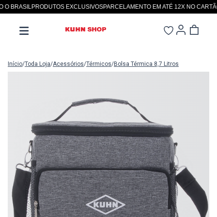
 BRASIL
PRODUTOS EXCLUSIVOS
PARCELAMENTO EM ATÉ 12X NO CARTÃO
S
Início
/
Toda Loja
/
Acessórios
/
Térmicos
/
Bolsa Térmica 8,7 Litros