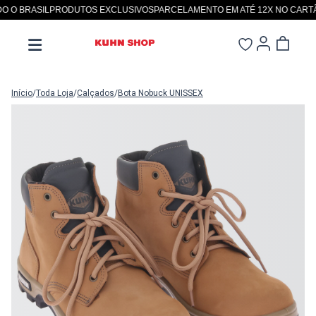
O BRASIL
PRODUTOS EXCLUSIVOS
PARCELAMENTO EM ATÉ 12X NO CARTÃO
Início
/
Toda Loja
/
Calçados
/
Bota Nobuck UNISSEX