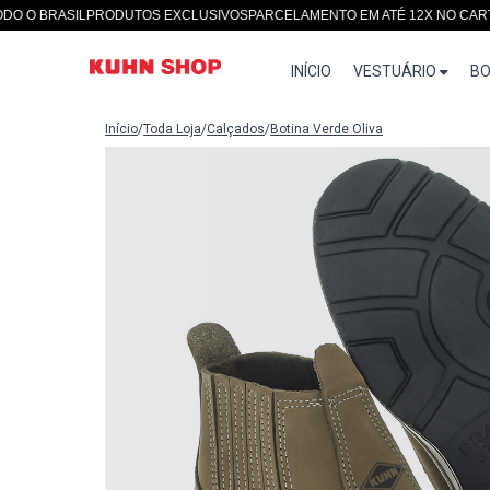
 BRASIL
PRODUTOS EXCLUSIVOS
PARCELAMENTO EM ATÉ 12X NO CARTÃO
S
INÍCIO
VESTUÁRIO
BO
Início
/
Toda Loja
/
Calçados
/
Botina Verde Oliva