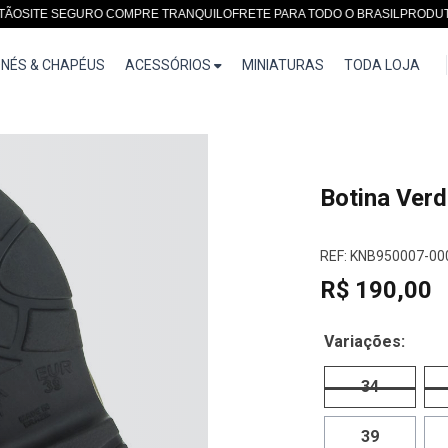
ITE SEGURO COMPRE TRANQUILO
FRETE PARA TODO O BRASIL
PRODUTOS E
NÉS & CHAPÉUS
ACESSÓRIOS
MINIATURAS
TODA LOJA
Botina Verd
REF: KNB950007-00
R$ 190,00
Variações:
34
39