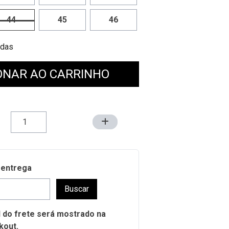
44
45
46
 Medidas
ONAR AO CARRINHO
 entrega
Buscar
al do frete será mostrado na
kout.