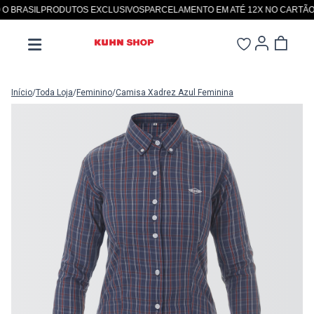
BRASIL
PRODUTOS EXCLUSIVOS
PARCELAMENTO EM ATÉ 12X NO CARTÃO
SI
Início
/
Toda Loja
/
Feminino
/
Camisa Xadrez Azul Feminina