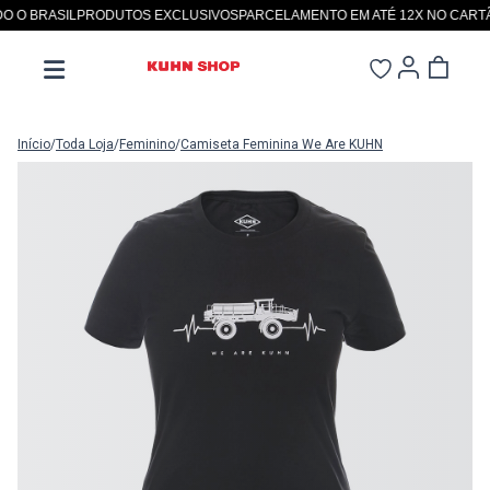
O BRASIL
PRODUTOS EXCLUSIVOS
PARCELAMENTO EM ATÉ 12X NO CARTÃO
Início
/
Toda Loja
/
Feminino
/
Camiseta Feminina We Are KUHN