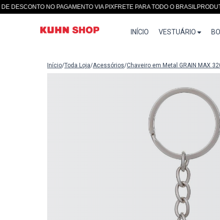
DESCONTO NO PAGAMENTO VIA PIX
FRETE PARA TODO O BRASIL
PRODUTOS 
INÍCIO
VESTUÁRIO
BO
Início
/
Toda Loja
/
Acessórios
/
Chaveiro em Metal GRAIN MAX 32