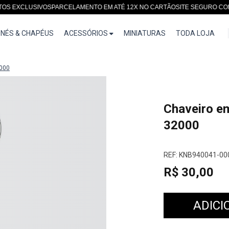
EXCLUSIVOS
PARCELAMENTO EM ATÉ 12X NO CARTÃO
SITE SEGURO COMPR
NÉS & CHAPÉUS
ACESSÓRIOS
MINIATURAS
TODA LOJA
000
Chaveiro e
32000
REF: KNB940041-00
R$ 30,00
ADICI