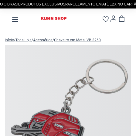
O BRASIL
PRODUTOS EXCLUSIVOS
PARCELAMENTO EM ATÉ 12X NO CARTÃO
Início
/
Toda Loja
/
Acessórios
/
Chaveiro em Metal VB 3260