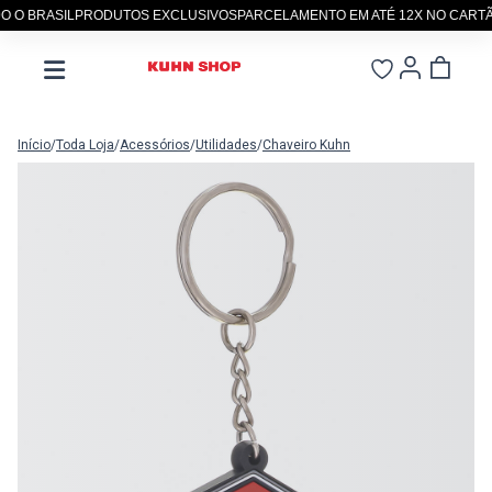
O BRASIL
PRODUTOS EXCLUSIVOS
PARCELAMENTO EM ATÉ 12X NO CARTÃO
Início
/
Toda Loja
/
Acessórios
/
Utilidades
/
Chaveiro Kuhn