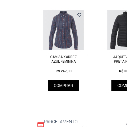
Previous
SETA
CAMISA XADREZ
JAQUETA
A BRANCA
AZUL FEMININA
PRETA F
20,00
R$ 247,00
R$ 3
PRAR
COMPRAR
COM
PARCELAMENTO