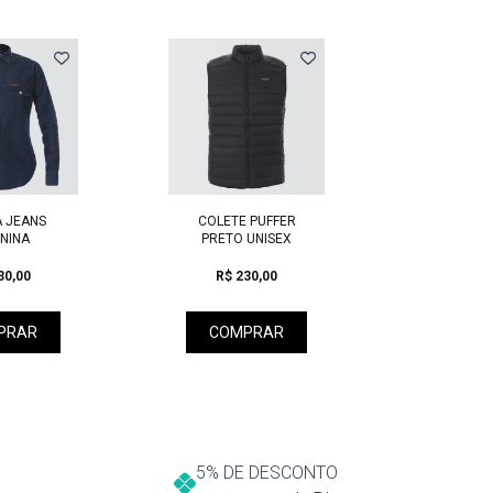
Next
 JEANS
COLETE PUFFER
CAMI
NINA
PRETO UNISEX
FEMININ
KU
30,00
R$ 230,00
R$ 8
PRAR
COMPRAR
COM
5% DE DESCONTO