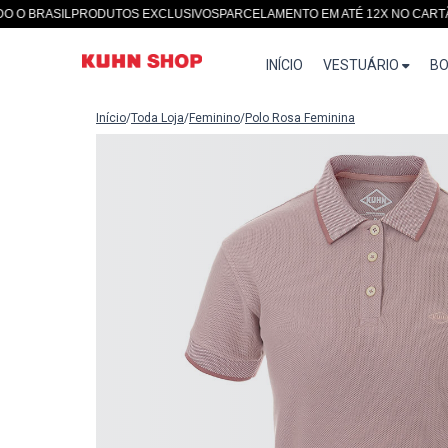
RASIL
PRODUTOS EXCLUSIVOS
PARCELAMENTO EM ATÉ 12X NO CARTÃO
SIT
INÍCIO
VESTUÁRIO
BO
Início
/
Toda Loja
/
Feminino
/
Polo Rosa Feminina