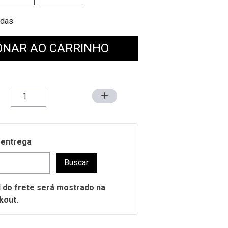
 Medidas
ONAR AO CARRINHO
 entrega
Buscar
al do frete será mostrado na
kout.