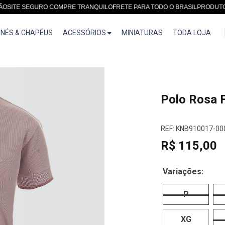
E SEGURO COMPRE TRANQUILO
FRETE PARA TODO O BRASIL
PRODUTOS EXC
NÉS & CHAPÉUS
ACESSÓRIOS
MINIATURAS
TODA LOJA
Polo Rosa 
REF: KNB910017-00
R$ 115,00
Variações:
P
XG